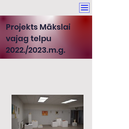
Projekts Mākslai
vajag telpu
2022./2023.m.g.