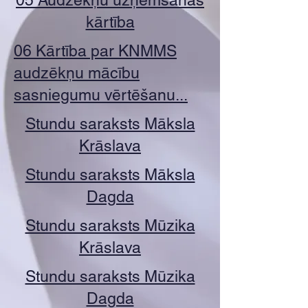
05 Audzēkņu uzņemšanas
kārtība
06 Kārtība par KNMMS
audzēkņu mācību
sasniegumu vērtēšanu...
Stundu saraksts Māksla
Krāslava
Stundu saraksts Māksla
Dagda
Stundu saraksts Mūzika
Krāslava
Stundu saraksts Mūzika
Dagda