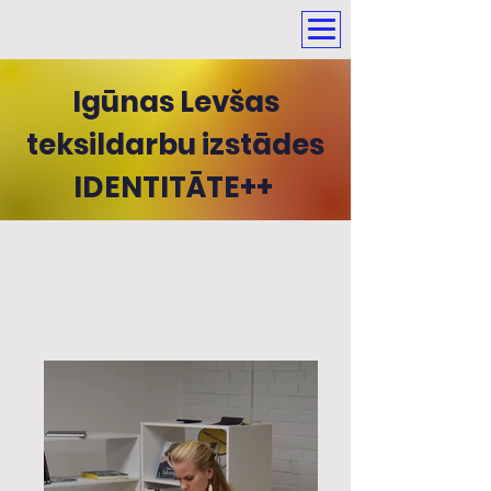
Igūnas Levšas
teksildarbu izstādes
IDENTITĀTE++